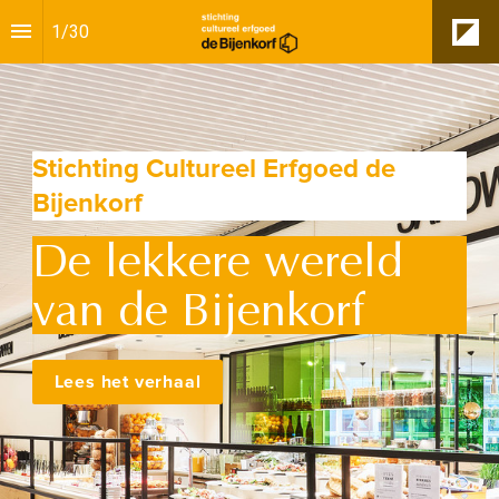
1
/
30
Stichting Cultureel Erfgoed de 
Bijenkorf
De lekkere wereld 
van de Bijenkorf
Lees het verhaal