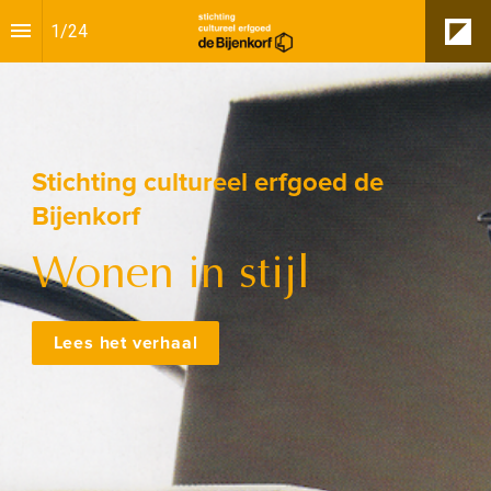
1
/
24
Stichting cultureel erfgoed de 
Bijenkorf
Wonen in stijl
Lees het verhaal