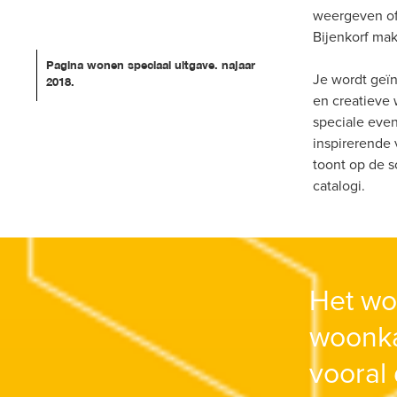
weergeven of
Bijenkorf mak
Pagina wonen speciaal uitgave. najaar 
Je wordt geïn
2018.
en creatieve 
speciale eve
inspirerende v
toont op de s
catalogi.
Het wo
woonka
vooral 