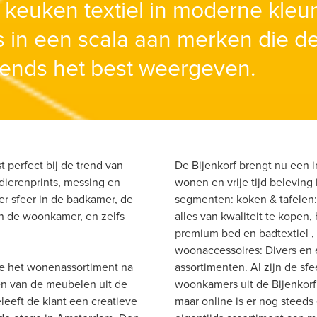
 keuken textiel in moderne kleur
 in een scala aan merken die de
ends het best weergeven.
 perfect bij de trend van 
De Bijenkorf brengt nu een i
ierenprints, messing en 
wonen en vrije tijd beleving 
er sfeer in de badkamer, de 
segmenten: koken & tafelen:
n de woonkamer, en zelfs 
alles van kwaliteit te kopen, 
premium bed en badtextiel , 
woonaccessoires: Divers en e
e het wonenassortiment na 
assortimenten. Al zijn de sfee
n van de meubelen uit de 
woonkamers uit de Bijenkor
leeft de klant een creatieve 
maar online is er nog steeds 