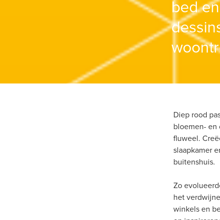
bed en
dessins
woontr
Diep rood past
bloemen- en d
fluweel. Creë
slaapkamer e
buitenshuis.
Zo evolueerd
het verdwijne
winkels en be