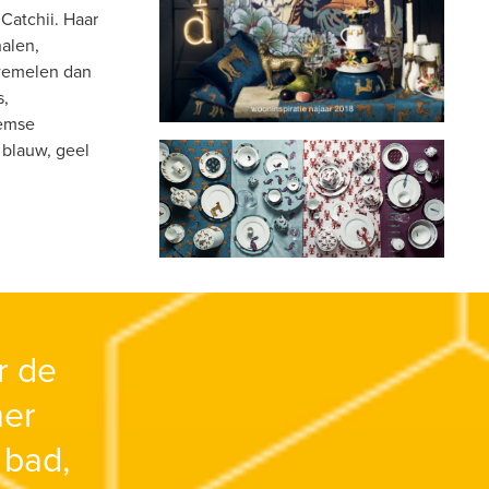
atchii. Haar 
len, 
emelen dan 
, 
emse 
blauw, geel 
 de 
er 
bad, 