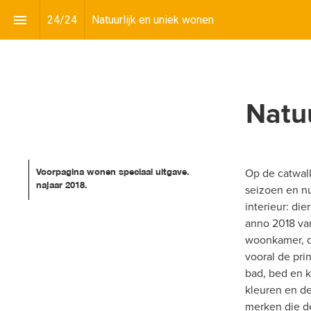
24
/
24
Natuurlijk en uniek wonen
Natuu
Op de catwalk 
Voorpagina wonen speciaal uitgave. 
najaar 2018.
seizoen en nu
interieur: di
anno 2018 van
woonkamer, d
vooral de prin
bad, bed en k
kleuren en de
merken die d