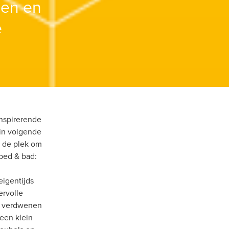
en en 
 
nspirerende 
in volgende 
 de plek om 
bed & bad: 
igentijds 
rvolle 
f verdwenen 
een klein 