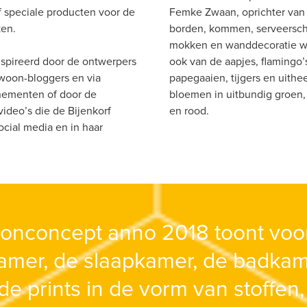
 speciale producten voor de 
Femke Zwaan, oprichter van C
en. 
borden, kommen, serveerscha
mokken en wanddecoratie w
spireerd door de ontwerpers 
ook van de aapjes, flamingo’s
woon-bloggers en via 
papegaaien, tijgers en uithe
nementen of door de 
bloemen in uitbundig groen, 
ideo’s die de Bijenkorf 
en rood.
ocial media en in haar 
onconcept anno 2018 toont voor
mer, de slaapkamer, de badkam
de prints in de vorm van stoffen, 