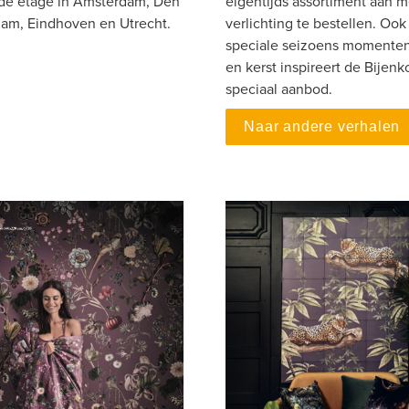
nde etage in Amsterdam, Den 
eigentijds assortiment aan m
dam, Eindhoven en Utrecht.
verlichting te bestellen. Ook 
speciale seizoens momenten 
en kerst inspireert de Bijenko
speciaal aanbod.
Naar andere verhalen