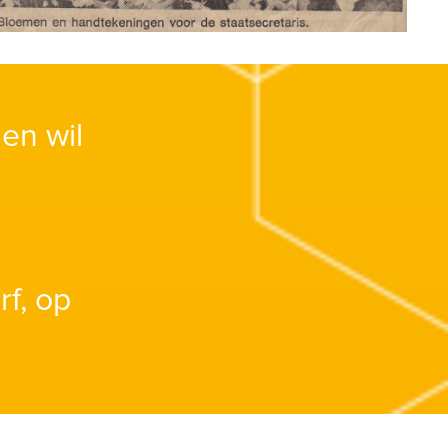
en wil
e
f, op