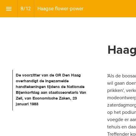
8
/
12
Haagse flower-power
Haag
'Als de boosa
De voorzitter van de OR Den Haag 
overhandigt de ingezamelde 
wil gaan doen
handtekeningen tijdens de Nationale 
prikken', ver
Bijenkorfdag aan staatssecretaris Van 
modeontwerpe
Zeil, van Economische Zaken, 23 
zaterdagmorge
januari 1983
op het podium
voegde er aan 
tehuis en daar
Treffender ko