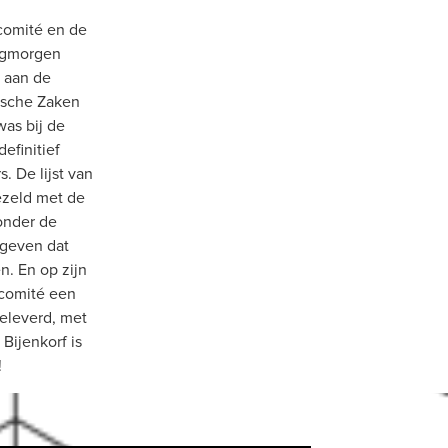
comité en de 
gmorgen 
aan de 
ische Zaken 
as bij de 
finitief 
 De lijst van 
zeld met de 
nder de 
 geven dat 
. En op zijn 
comité een 
leverd, met 
ijenkorf is 
!