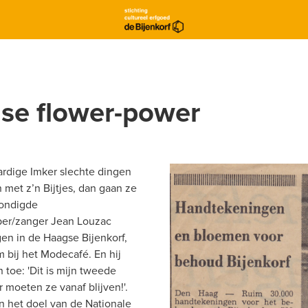
se flower-power
ardige Imker slechte dingen 
 met z’n Bijtjes, dan gaan ze 
kondigde 
r/zanger Jean Louzac 
n in de Haagse Bijenkorf, 
 bij het Modecafé. En hij 
toe: 'Dit is mijn tweede 
 moeten ze vanaf blijven!'. 
n het doel van de Nationale 