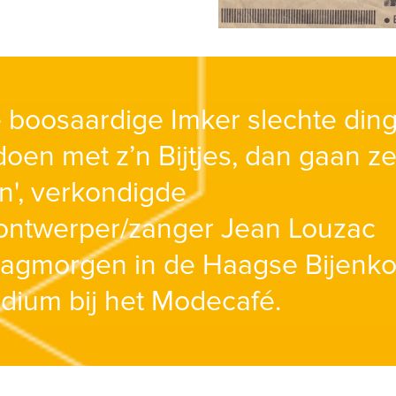
e boosaardige Imker slechte ding
oen met z’n Bijtjes, dan gaan z
n', verkondigde
ntwerper/zanger Jean Louzac
dagmorgen in de Haagse Bijenkor
dium bij het Modecafé.