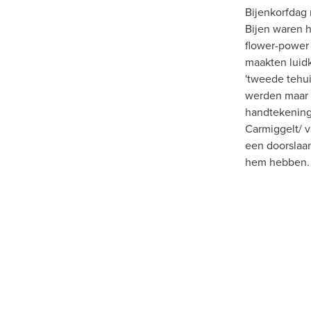
Bijenkorfdag
Bijen waren 
flower-power 
maakten luidk
'tweede tehui
werden maar l
handtekening
Carmiggelt/ v
een doorslaan
hem hebben.