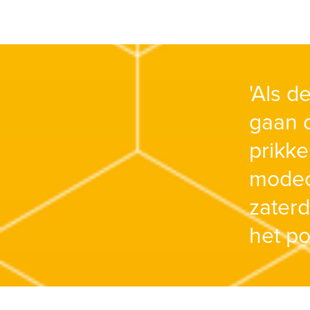
'Als d
gaan d
prikke
modeo
zater
het po