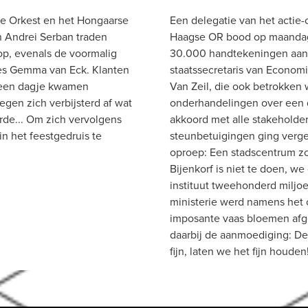
e Orkest en het Hongaarse 
Een delegatie van het actie-
 Andrei Serban traden 
Haagse OR bood op maanda
p, evenals de voormalig 
30.000 handtekeningen aan 
s Gemma van Eck. Klanten 
staatssecretaris van Econom
 een dagje kwamen 
Van Zeil, die ook betrokken w
egen zich verbijsterd af wat 
onderhandelingen over een de
rde... Om zich vervolgens 
akkoord met alle stakeholders.
n het feestgedruis te 
steunbetuigingen ging verge
oproep: Een stadscentrum zo
Bijenkorf is niet te doen, we
instituut tweehonderd miljoen
ministerie werd namens het 
imposante vaas bloemen afge
daarbij de aanmoediging: De B
fijn, laten we het fijn houden