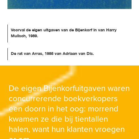
Voorval de eigen uitgaven van de Bijenkorf in van Harry 
Mulisch, 1989.
De rat van Arras, 1985 van Adriaan van Dis.
De eigen Bijenkorfuitgaven waren 
concurrerende boekverkopers 
een doorn in het oog: morrend 
kwamen ze die bij tientallen 
halen, want hun klanten vroegen 