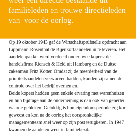
weer een directie bestaande uit 
familieleden en trouwe directieleden 
van  voor de oorlog.
Op 19 oktober 1943 gaf de 
Wirtschaftsprüfstelle
 opdracht aan 
Lippmann-Rosenthal de Bijenkorfaandelen in te leveren. Het 
aandelenpakket werd verdeeld onder twee kopers: de 
handelsfirma Riensch & Held uit Hamburg en de Duitse 
zakenman Fritz Kötter. Omdat zij de meerderheid van de 
prioriteitsaandelen verworven hadden, konden zij samen de 
controle over het bedrijf overnemen.

Beide kopers hadden geen enkele ervaring met warenhuizen 
en hun bijdrage aan de onderneming is dan ook van generlei 
waarde gebleken. Gelukkig is hun eigendomsperiode erg kort 
geweest en kon na de oorlog het oorspronkelijke 
managementteam snel weer op zijn post terugkeren. In 1947 
kwamen de aandelen weer in familiebezit.