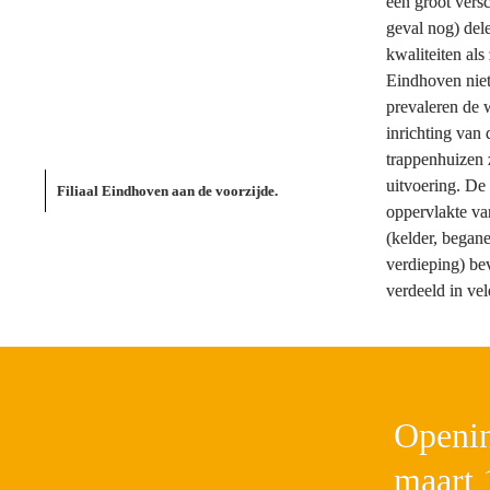
een groot versc
geval nog) dele
kwaliteiten als
Eindhoven niet
prevaleren de 
inrichting van
trappenhuizen z
uitvoering. De 
Filiaal Eindhoven aan de voorzijde.
oppervlakte va
(kelder, begane
verdieping) be
verdeeld in ve
Openin
maart 