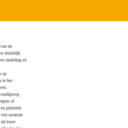
van de 
n duidelijk 
eur (indeling en 


 op 
in het 
en. 
voudigweg 
mpen of 
n plafonds 
en neutrale 
uit losse 