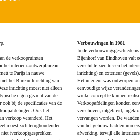
p.

Verbouwingen in 1981
In de verbouwingsgeschiedenis 
van de verkoopruimten 
Bijenkorf van Eindhoven valt ee
r het interieur-ontwerpbureau 
verschil te zien tussen het interi
ett te Parijs in nauwe 
inrichting) en exterieur (gevels).
et het Bureau Inrichting van 
Het interieur was ontworpen om
eze inrichting moest niet alleen 
eenvoudige wijze veranderingen 
‘typische eigen gezicht van de 
winkelconcept te kunnen realiser
 ook bij de specificaties van de 
Verkoopafdelingen konden een
rkoopafdelingen. Ook het 
verschoven, uitgebreid, ingekro
an verkoop veranderd. Het 
vervangen worden. De wanden e
el moest zich terughoudender 
van het gebouw hadden immers e
t niet (verkoop)gesprekken 
afwerking, terwijl alle interieurs 