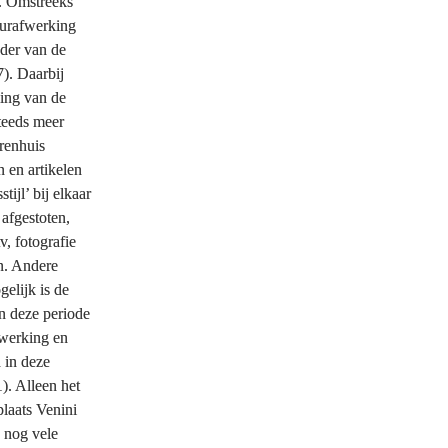
. Omstreeks 
urafwerking 
der van de 
). Daarbij 
ng van de 
eeds meer 
renhuis 
en artikelen 
ijl’ bij elkaar 
afgestoten, 
, fotografie 
n. Andere 
elijk is de 
 deze periode 
werking en 
 in deze 
. Alleen het 
aats Venini 
nog vele 