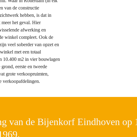
hil. Waar in Rotterdam (in elk 
n van de constructie 
 zichtwerk hebben, is dat in 
 meer het geval. Hier 
wisselende afwerking en 
 de winkel compleet. Ook de 
ijn veel soberder van opzet en 
winkel met een totaal 
n 10.400 m2 in vier bouwlagen 
 grond, eerste en tweede 
vat grote verkoopruimten, 
le verkoopafdelingen.
g van de Bijenkorf Eindhoven op 1
1969.