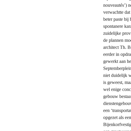
nouveautés’) ne
verwachtte dat
beter paste bij
spontanere kar
zuidelijke prov
de plannen mo
architect Th. B
eerder in opd
gewerkt aan he
Septemberplein.
niet duidelijk 
is geweest, maa
wel enige conc
gebouw bestaat 
dienstengebouw
een ‘transport
opgezet als een
Bijenkorfvestig