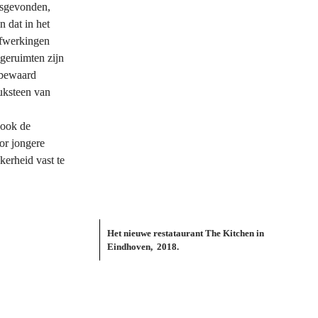
sgevonden, 
dat in het 
afwerkingen 
geruimten zijn 
bewaard 
ksteen van 
ook de 
or jongere 
erheid vast te 
Het nieuwe restataurant The Kitchen in 
Eindhoven,  2018.