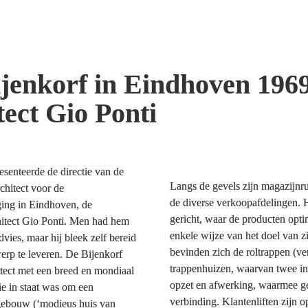
jenkorf in Eindhoven 1969
tect Gio Ponti
senteerde de directie van de 
Langs de gevels zijn magazijnru
chitect voor de 
de diverse verkoopafdelingen. H
ging in Eindhoven, de 
gericht, waar de producten opt
itect Gio Ponti. Men had hem 
enkele wijze van het doel van z
ies, maar hij bleek zelf bereid 
bevinden zich de roltrappen (v
werp te leveren. De Bijenkorf 
trappenhuizen, waarvan twee in 
tect met een breed en mondiaal 
opzet en afwerking, waarmee ge
e in staat was om een 
verbinding. Klantenliften zijn 
 gebouw (‘modieus huis van 