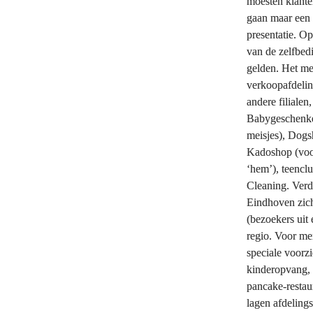
moesten klante
gaan maar een 
presentatie. Op
van de zelfbedi
gelden. Het me
verkoopafdeling
andere filialen
Babygeschenken
meisjes), Dogs
Kadoshop (voor
‘hem’), teencl
Cleaning. Verde
Eindhoven zich
(bezoekers uit 
regio. Voor me
speciale voorz
kinderopvang, 
pancake-restaur
lagen afdeling