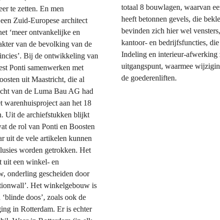
totaal 8 bouwlagen, waarvan een
er te zetten. En men 
heeft betonnen gevels, die bekle
 een Zuid-Europese architect 
bevinden zich hier wel vensters,
 het ‘meer ontvankelijke en 
kantoor- en bedrijfsfuncties, di
akter van de bevolking van de 
Indeling en interieur-afwerking z
incies’. Bij de ontwikkeling van 
uitgangspunt, waarmee wijziginge
est Ponti samenwerken met 
de goederenliften. 

oosten uit Maastricht, die al 
racht van de Luma Bau AG had 
t warenhuisproject aan het 18 
 Uit de archiefstukken blijkt 
wat de rol van Ponti en Boosten 
r uit de vele artikelen kunnen 
lusies worden getrokken. Het 
uit een winkel- en 
, onderling gescheiden door 
ationwall’. Het winkelgebouw is 
 ‘blinde doos’, zoals ook de 
ing in Rotterdam. Er is echter 