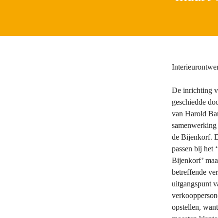
Interieurontwer
De inrichting 
geschiedde doo
van Harold Barn
samenwerking m
de Bijenkorf. D
passen bij het 
Bijenkorf’ maar
betreffende ve
uitgangspunt v
verkooppersone
opstellen, wan