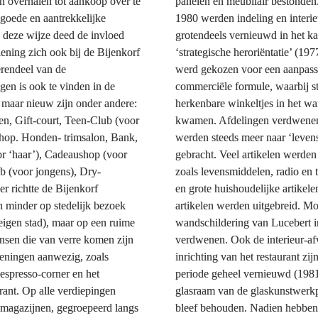
n overhalen tot aankoop over te 
panelen en meubilair bestonden
goede en aantrekkelijke 
1980 werden indeling en interie
 deze wijze deed de invloed 
grotendeels vernieuwd in het ka
ening zich ook bij de Bijenkorf 
‘strategische heroriëntatie’ (1977
rendeel van de 
werd gekozen voor een aanpassi
en is ook te vinden in de 
commerciële formule, waarbij st
, maar nieuw zijn onder andere: 
herkenbare winkeltjes in het wa
, Gift-court, Teen-Club (voor 
kwamen. Afdelingen verdwenen 
hop. Honden- trimsalon, Bank, 
werden steeds meer naar ‘levensst
 ‘haar’), Cadeaushop (voor 
gebracht. Veel artikelen werden 
ub (voor jongens), Dry-
zoals levensmiddelen, radio en tv
r richtte de Bijenkorf 
en grote huishoudelijke artikele
 minder op stedelijk bezoek 
artikelen werden uitgebreid. Mog
eigen stad), maar op een ruime 
wandschildering van Lucebert in
nsen die van verre komen zijn 
verdwenen. Ook de interieur-af
ieningen aanwezig, zoals 
inrichting van het restaurant zijn
espresso-corner en het 
periode geheel vernieuwd (1981)
ant. Op alle verdiepingen 
glasraam van de glaskunstwerkpl
smagazijnen, gegroepeerd langs 
bleef behouden. Nadien hebben 